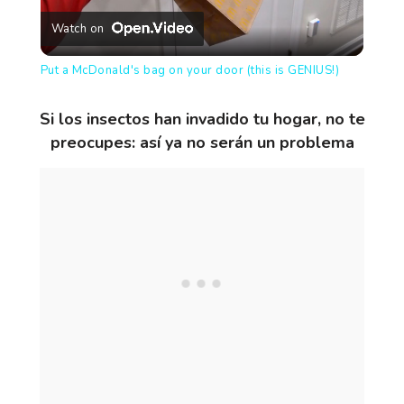
Watch on
l
Put a McDonald's bag on your door (this is GENIUS!)
a
Si los insectos han invadido tu hogar, no te
preocupes: así ya no serán un problema
y
V
i
d
e